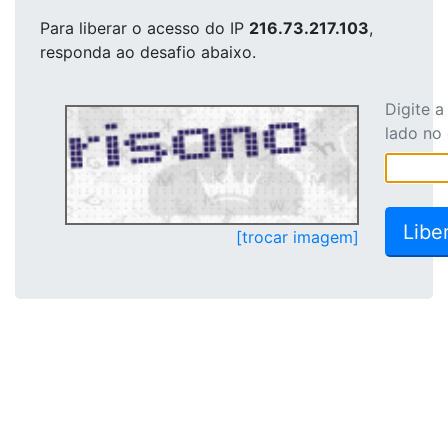
Para liberar o acesso
do IP
216.73.217.103
,
responda ao desafio abaixo.
Digite 
lado no
[trocar imagem]